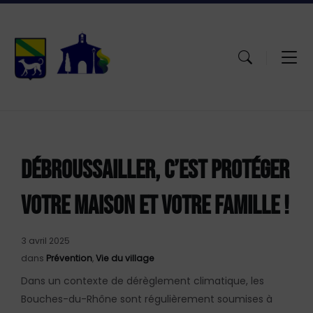
Aller
Passer
Atteindre
au
à
le
contenu
la
pied
navigation
de
principale
page
DÉBROUSSAILLER, C’EST PROTÉGER
VOTRE MAISON ET VOTRE FAMILLE !
3 avril 2025
dans
Prévention
,
Vie du village
Dans un contexte de dérèglement climatique, les
Bouches-du-Rhône sont régulièrement soumises à