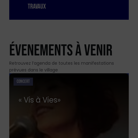
Travaux
ÉVENEMENTS À VENIR
Retrouvez l’agenda de toutes les manifestations
prévues dans le village
En
savoir
CONCERT
plus
« Vis à Vies»