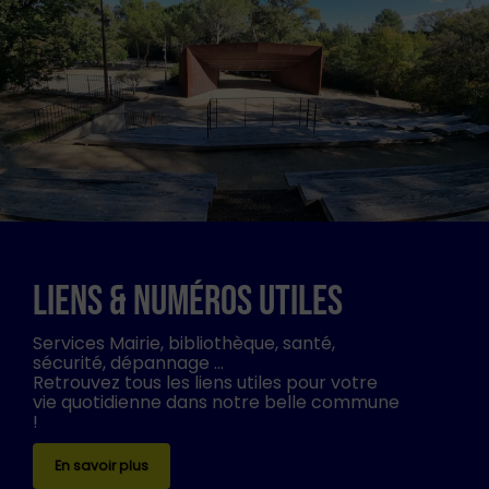
LIENS & NUMÉROS UTILES
Services Mairie, bibliothèque, santé,
sécurité, dépannage …
Retrouvez tous les liens utiles pour votre
vie quotidienne dans notre belle commune
!
En savoir plus