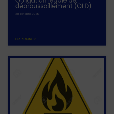
Obligation légale de
débroussaillement (OLD)
28 octobre 2025
Lire la suite