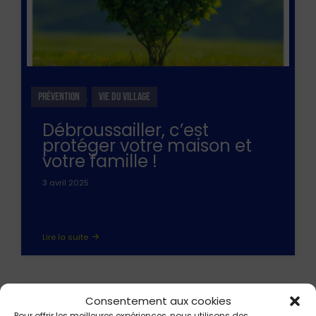
,
PRÉVENTION
VIE DU VILLAGE
Débroussailler, c’est
protéger votre maison et
votre famille !
3 avril 2025
Lire la suite
Consentement aux cookies
Pour offrir les meilleures expériences, nous utilisons des