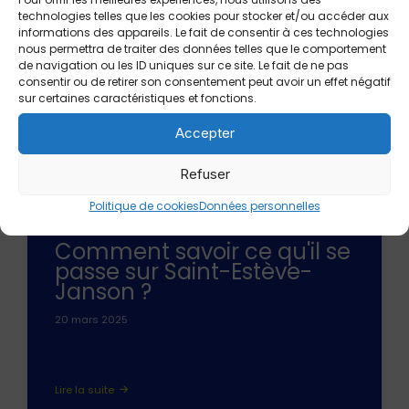
technologies telles que les cookies pour stocker et/ou accéder aux
informations des appareils. Le fait de consentir à ces technologies
nous permettra de traiter des données telles que le comportement
de navigation ou les ID uniques sur ce site. Le fait de ne pas
consentir ou de retirer son consentement peut avoir un effet négatif
sur certaines caractéristiques et fonctions.
Accepter
Refuser
Politique de cookies
Données personnelles
COMMUNICATION
Comment savoir ce qu'il se
passe sur Saint-Estève-
Janson ?
20 mars 2025
Lire la suite