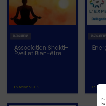
ASSOCIATIONS
ASSOCIATION
Association Shakti-
Energ
Éveil et Bien-être
En savoir plus
En savoir
Pou
les