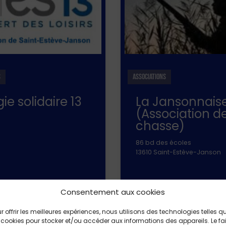
S
ASSOCIATIONS
ie solidaire 13
La Jansonnais
(Association d
chasse)
86 bd des écoles
13610 Saint-Estève-Janson
 plus
En savoir plus
Consentement aux cookies
r offrir les meilleures expériences, nous utilisons des technologies telles q
 cookies pour stocker et/ou accéder aux informations des appareils. Le fai