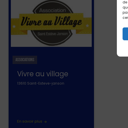
de 
que
pas
cer
ASSOCIATIONS
Vivre au village
13610 Saint-Esteve-janson
En savoir plus