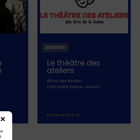
ASSOCIATIONS
e
Le théâtre des
e
ateliers
86 bd des écoles
13610 Saint-Estève-Janson
En savoir plus
ue
t