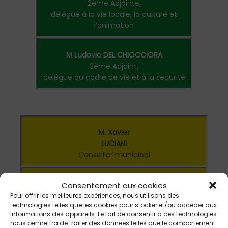
2ème Adjointe,
délégué à la vie locale, la culture et
l’animation
M Ludovic DEL CHIOCCIORA
3ème Adjoint,
délégué au cadre de vie et à la sécurité
M. Xavier
LUCIANI
Conseiller municipal
Mme Marielle CANAVESE
Consentement aux cookies
Conseillère municipale
Pour offrir les meilleures expériences, nous utilisons des
technologies telles que les cookies pour stocker et/ou accéder aux
informations des appareils. Le fait de consentir à ces technologies
nous permettra de traiter des données telles que le comportement
Mme Vanessa KEERLE