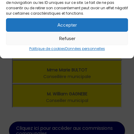
de navigation ou les ID uniques sur ce site. Le fait de ne pas
Conseillère municipale
consentir ou de retirer son consentement peut avoir un effet négatif
sur certaines caractéristiques et fonctions.
M. Olivier GAILLARD
Accepter
Conseiller municipal
Refuser
Mme Sandy ANTON
Politique de cookies
Données personnelles
Conseillère municipale
Mme Marie BULTOT
Conseillère municipale
M. William GAGNEBE
Conseiller municipal
.
Cliquez ici pour accéder aux commissions
communales