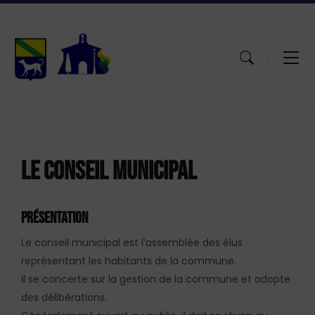
Aller
Passer
Atteindre
au
à
le
contenu
la
pied
navigation
de
principale
page
LE CONSEIL MUNICIPAL
PRÉSENTATION
Le conseil municipal est l’assemblée des élus
représentant les habitants de la commune.
Il se concerte sur la gestion de la commune et adopte
des délibérations.