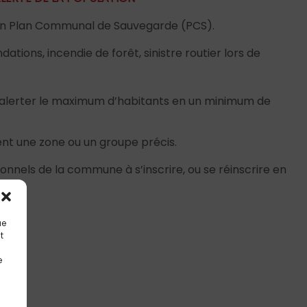
 un Plan Communal de Sauvegarde (PCS).
ions, incendie de forêt, sinistre routier lors de
 d’alerter le maximum d’habitants en un minimum de
ment une zone ou un groupe précis.
sionnels de la commune à s’inscrire, ou se réinscrire en
ue
t
e