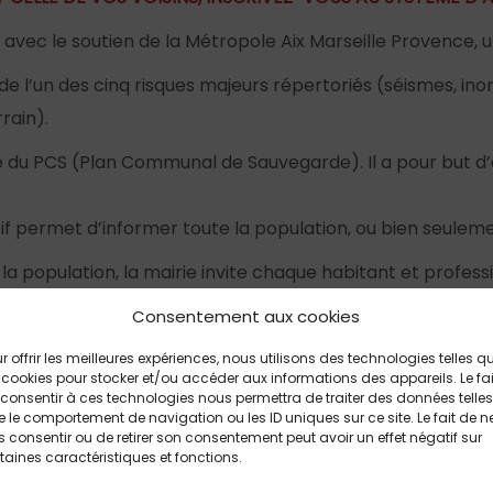
avec le soutien de la Métropole Aix Marseille Provence,
’un des cinq risques majeurs répertoriés (séismes, inondat
rain).
nte du PCS (Plan Communal de Sauvegarde). Il a pour but
sitif permet d’informer toute la population, ou bien seule
 la population, la mairie invite chaque habitant et profes
Consentement aux cookies
r offrir les meilleures expériences, nous utilisons des technologies telles q
 cookies pour stocker et/ou accéder aux informations des appareils. Le fai
consentir à ces technologies nous permettra de traiter des données telles
 le comportement de navigation ou les ID uniques sur ce site. Le fait de n
 consentir ou de retirer son consentement peut avoir un effet négatif sur
taines caractéristiques et fonctions.