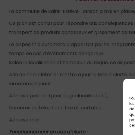
La commune de Saint-Estève-Janson a mis en place, 
Ce plan est conçu pour répondre aux conséquences de l
transport de produits dangereux et glissement de ter
Le dispositif d’automate d’appel fait partie intégra
temps en cas d’événements dangereux.
Selon la localisation et l’ampleur du risque, ce dispo
Afin de compléter et mettre à jour la liste d’alerte de
lui communiquant :
Adresse postale (pour la géolocalisation),
Pou
les
Numéros de téléphone fixe et portable,
de 
que
Adresse mail
pas
cer
Fonctionnement en cas d’alerte :