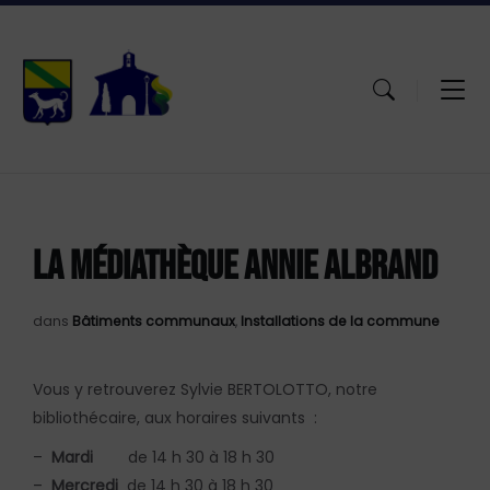
Aller
Passer
Atteindre
au
à
le
contenu
la
pied
navigation
de
principale
page
LA MÉDIATHÈQUE ANNIE ALBRAND
dans
Bâtiments communaux
,
Installations de la commune
Vous y retrouverez Sylvie BERTOLOTTO, notre
bibliothécaire, aux horaires suivants :
–
Mardi
de 14 h 30 à 18 h 30
–
Mercredi
de 14 h 30 à 18 h 30