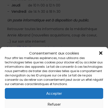
–
Jeudi
de 10 h 00 à 12 h 00
–
Vendredi
de 14 h 30 à 18 h 30
Un poste informatique est à disposition du public.
Retrouver toutes les informations de la médiathèque
Annie Albrand (nouvelles acquisitions, coup de coeur,
…) sur son site internet
https://bibliothequesaintestevejanson.opac-
Consentement aux cookies
x.fr/accueil
Pour offrir les meilleures expériences, nous utilisons des
technologies telles que les cookies pour stocker et/ou accéder aux
informations des appareils. Le fait de consentir à ces technologies
nous permettra de traiter des données telles que le comportement
CONTACT
de navigation ou les ID uniques sur ce site. Le fait de ne pas
consentir ou de retirer son consentement peut avoir un effet négatif
86 bd des Écoles
sur certaines caractéristiques et fonctions.
13610 Saint-Estève-Janson
Accepter
04 42 61 91 82
Refuser