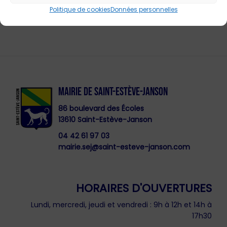
mediatheque@saint-esteve-janson.com
Politique de cookies
Données personnelles
MAIRIE DE SAINT-ESTÈVE-JANSON
86 boulevard des Écoles
13610 Saint-Estève-Janson
04 42 61 97 03
mairie.sej@saint-esteve-janson.com
HORAIRES D'OUVERTURES
Lundi, mercredi, jeudi et vendredi : 9h à 12h et 14h à
17h30