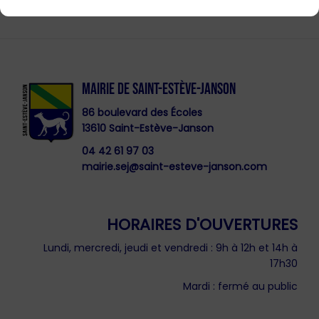
MAIRIE DE SAINT-ESTÈVE-JANSON
86 boulevard des Écoles
13610 Saint-Estève-Janson
04 42 61 97 03
mairie.sej@saint-esteve-janson.com
HORAIRES D'OUVERTURES
Lundi, mercredi, jeudi et vendredi : 9h à 12h et 14h à
17h30
Mardi : fermé au public