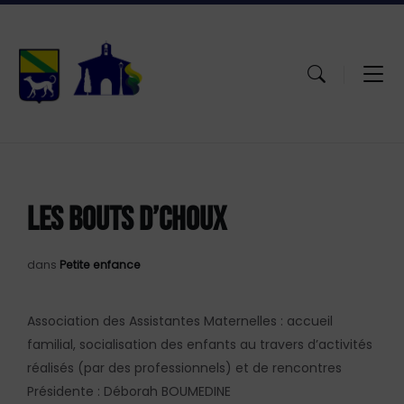
Aller
Passer
Atteindre
au
à
le
contenu
la
pied
navigation
de
principale
page
LES BOUTS D’CHOUX
dans
Petite enfance
Association des Assistantes Maternelles : accueil
familial, socialisation des enfants au travers d’activités
réalisés (par des professionnels) et de rencontres
Présidente : Déborah BOUMEDINE