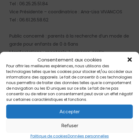
Tel : 06.25.25.51.84
Vice Présidente – coordinatrice : Ana-Lisa VIVANCOS
Tel : 06.61.26.58.62
Public concerné : parents à la recherche d’un mode de
garde pour enfants de 0 à 6ans
Manifestations : spectacle, kermesse, sortie,
Consentement aux cookies
ludothèque, baby gym, éveil musical…
Pour offrir les meilleures expériences, nous utilisons des
technologies telles que les cookies pour stocker et/ou accéder aux
informations des appareils. Le fait de consentir à ces technologies
nous permettra de traiter des données telles que le comportement
CONTACT
de navigation ou les ID uniques sur ce site. Le fait de ne pas
consentir ou de retirer son consentement peut avoir un effet négatif
13610 Le Puy Sainte Réparade
sur certaines caractéristiques et fonctions.
Accepter
assolesboutsdechoux@gmail.com
https://lesboutsdchouxblog.wordpress.com/
Refuser
Politique de cookies
Données personnelles