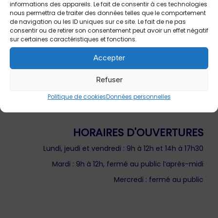
informations des appareils. Le fait de consentir à ces technologies
nous permettra de traiter des données telles que le comportement
de navigation ou les ID uniques sur ce site. Le fait de ne pas
consentir ou de retirer son consentement peut avoir un effet négatif
MAIRIE DE SAINT-ESTÈVE-JANSON
sur certaines caractéristiques et fonctions.
86 boulevard des Écoles
Accepter
13610 Saint-Estève-Janson
Refuser
04 42 61 97 03
mairie.sej@saint-esteve-janson.com
Politique de cookies
Données personnelles
HORAIRES D'OUVERTURES
Lundi, jeudi et vendredi : 9h à 12h et 14h à 17h30
Mardi : 9h à 12h, fermé au public l’après-midi
Mercredi : fermé au public