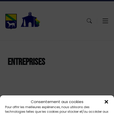
Aller
Passer
Atteindre
au
à
le
contenu
la
pied
navigation
de
principale
page
ENTREPRISES
Consentement aux cookies
Pour offrir les meilleures expériences, nous utilisons des
technologies telles que les cookies pour stocker et/ou accéder aux