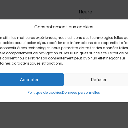
Heure
12h00
Consentement aux cookies
r offrir les meilleures expériences, nous utilisons des technologies telles q
 cookies pour stocker et/ou accéder aux informations des appareils. Le fai
convivial, concocté par Raymond Traiteur, à ses aînés,
consentir à ces technologies nous permettra de traiter des données telles
 le comportement de navigation ou les ID uniques sur ce site. Le fait de n
 consentir ou de retirer son consentement peut avoir un effet négatif sur
taines caractéristiques et fonctions.
basilic, flan d’asperges et sa concassée
, pommes sautées, fagot de haricots verts
Accepter
Refuser
Politique de cookies
Données personnelles