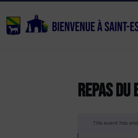
Aller
Passer
Atteindre
Contacts
au
à
le
contenu
la
pied
navigation
de
principale
page
REPAS DU 
This event has end