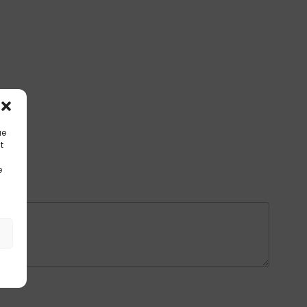
ue
t
e