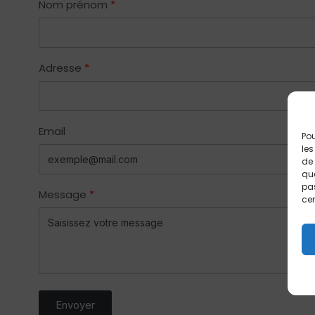
Nom prénom
Adresse
Email
Pou
les
de 
que
pas
Message
cer
Envoyer