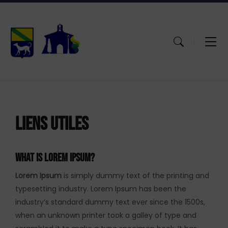
Aller
Passer
Atteindre
au
à
le
contenu
la
pied
navigation
de
principale
page
LIENS UTILES
WHAT IS LOREM IPSUM?
Lorem Ipsum
is simply dummy text of the printing and
typesetting industry. Lorem Ipsum has been the
industry’s standard dummy text ever since the 1500s,
when an unknown printer took a galley of type and