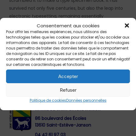
scrambled it to make a type specimen book. It has
survived not only five centuries, but also the leap into
electronic typesetting, remaining essentially
unchanged. It was popularised in the 1960s with the
Consentement aux cookies
release of Letraset sheets containing Lorem Ipsum
Pour offrir les meilleures expériences, nous utilisons des
technologies telles que les cookies pour stocker et/ou accéder aux
passages, and more recently with desktop publishing
informations des appareils. Le fait de consentir à ces technologies
software like Aldus PageMaker including versions of
nous permettra de traiter des données telles que le comportement
de navigation ou les ID uniques sur ce site. Le fait de ne pas
Lorem Ipsum.
consentir ou de retirer son consentement peut avoir un effet négatif
sur certaines caractéristiques et fonctions.
Accepter
Refuser
Politique de cookies
Données personnelles
MAIRIE DE SAINT-ESTÈVE-JANSON
86 boulevard des Écoles
13610 Saint-Estève-Janson
04 42 61 97 03