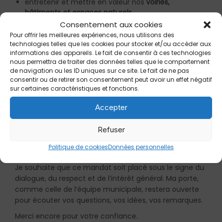
entretenir et mettre en valeur nos
voiries,
bâtiments et espaces naturels
,
Consentement aux cookies
soutenir le
lien social, la culture, les associations
et,
Pour offrir les meilleures expériences, nous utilisons des
autant que possible, le commerce de proximité,
technologies telles que les cookies pour stocker et/ou accéder aux
associer les habitants aux décisions importantes par
informations des appareils. Le fait de consentir à ces technologies
une information claire et des temps de
nous permettra de traiter des données telles que le comportement
de navigation ou les ID uniques sur ce site. Le fait de ne pas
concertation.
consentir ou de retirer son consentement peut avoir un effet négatif
sur certaines caractéristiques et fonctions.
Ce site internet a vocation à être un
outil
Accepter
d’information et de lien
entre la mairie et chacun
d’entre vous : actualités, démarches, projets, vie du
Refuser
conseil municipal. Nous le ferons évoluer au fil du
temps, en tenant compte de vos besoins et de vos
Politique de cookies
Données personnelles
suggestions.
Je souhaite que ce mandat soit placé sous le signe du
dialogue, du respect et de l’intérêt général. Ma porte,
comme celle de l’équipe municipale, restera ouverte
pour écouter vos questions, vos idées, vos remarques.
Merci encore pour votre confiance.