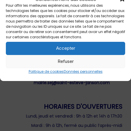
04 42 93 97 00
Pour offrir les meilleures expériences, nous utilisons des
technologies telles que les cookies pour stocker et/ou accéder aux
informations des appareils. Le fait de consentir à ces technologies
nous permettra de traiter des données telles que le comportement
de navigation ou les ID uniques sur ce site. Le fait de ne pas
consentir ou de retirer son consentement peut avoir un effet négatif
sur certaines caractéristiques et fonctions.
Accepter
MAIRIE DE SAINT-ESTÈVE-JANSON
86 boulevard des Écoles
Refuser
13610 Saint-Estève-Janson
Politique de cookies
Données personnelles
04 42 61 97 03
mairie.sej@saint-esteve-janson.com
HORAIRES D'OUVERTURES
Lundi, jeudi et vendredi : 9h à 12h et 14h à 17h30
Mardi : 9h à 12h, fermé au public l’après-midi