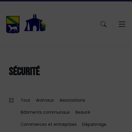
Aller
Passer
Atteindre
au
à
le
contenu
la
pied
navigation
de
principale
page
SÉCURITÉ
Tout
Animaux
Associations
Bâtiments communaux
Beauté
Commerces et entreprises
Dépannage