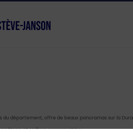
tits du département, offre de beaux panoramas sur la Dura
a faune et sa flore remarquables.