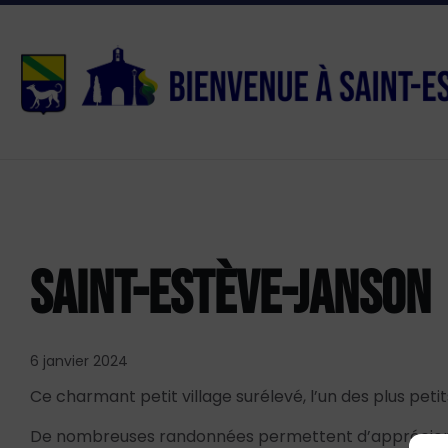
Aller
Passer
Atteindre
Contacts
au
à
le
contenu
la
pied
navigation
de
principale
page
SAINT-ESTÈVE-JANSON
6 janvier 2024
Ce charmant petit village surélevé, l’un des plus pe
De nombreuses randonnées permettent d’apprécier s