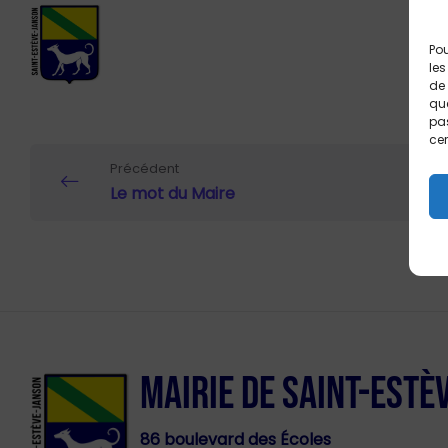
Pou
les
de 
que
pas
cer
Précédent
Le mot du Maire
MAIRIE DE SAINT-ESTÈ
86 boulevard des Écoles