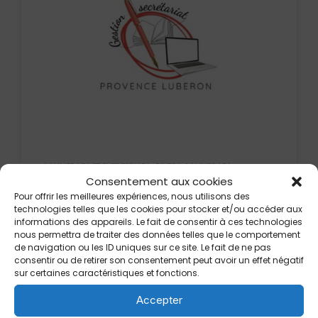
,
COMMERCES ET ENTREPRISES
DIVERS COMMERCES
Consentement aux cookies
Pour offrir les meilleures expériences, nous utilisons des
GESTION SECRÉTARIAT PROVENCE-LUBERON
technologies telles que les cookies pour stocker et/ou accéder aux
informations des appareils. Le fait de consentir à ces technologies
178 Rue des Grands Vergers
nous permettra de traiter des données telles que le comportement
13610 Saint-Estève-Janson
de navigation ou les ID uniques sur ce site. Le fait de ne pas
consentir ou de retirer son consentement peut avoir un effet négatif
En savoir plus
sur certaines caractéristiques et fonctions.
Accepter