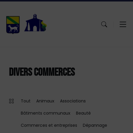
Aller
Passer
Atteindre
au
à
le
contenu
la
pied
navigation
de
principale
page
DIVERS COMMERCES
Tout
Animaux
Associations
Bâtiments communaux
Beauté
Commerces et entreprises
Dépannage