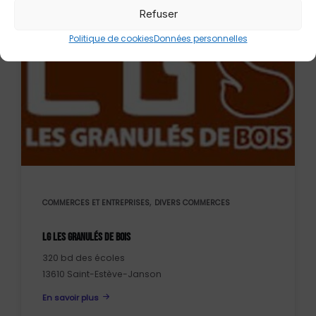
Refuser
Politique de cookies
Données personnelles
,
COMMERCES ET ENTREPRISES
DIVERS COMMERCES
LG LES GRANULÉS DE BOIS
320 bd des écoles
13610 Saint-Estève-Janson
En savoir plus