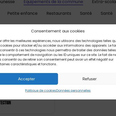
eunesse
Equipements de la commune
Extra-scola
Petite enfance
Restaurants
Santé
Santé
Consentement aux cookies
r offrir les meilleures expériences, nous utilisons des technologies telles q
 cookies pour stocker et/ou accéder aux informations des appareils. Le fai
consentir à ces technologies nous permettra de traiter des données telles
 le comportement de navigation ou les ID uniques sur ce site. Le fait de n
 consentir ou de retirer son consentement peut avoir un effet négatif sur
taines caractéristiques et fonctions.
Accepter
Refuser
NTS DE LA COMMUNE
Politique de cookies
Données personnelles
TECTION