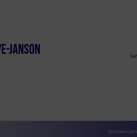
VE-JANSON
Lun
Données pers