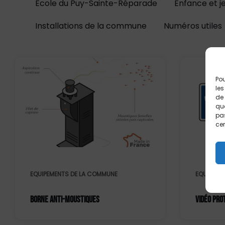
École du Puy-Sainte-Réparade
Enfance et j
Installations de la commune
Numéros utiles
Pou
les
de 
que
pas
cer
EQUIPEMENTS DE LA COMMUNE
EQUIPEME
BORNE ANTI-MOUSTIQUES
VIDÉO PRO