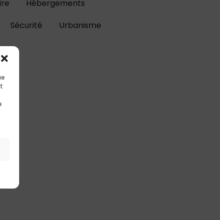
ire
Hébergements
Sécurité
Urbanisme
ue
t
e